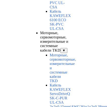
PVC UL-
CSA
Кабель
KAWEFLEX
6100 ECO
SK-PVC
UL-CSA
Моторные,
сервомоторные,
измерительные и
системные
кабели TKD
▼
Моторные,
сервомоторные,
измерительные
и
системные
кабели
TKD
Кабель
KAWEFLEX
ServoDriveQ
SK-C-PUR
UL-CSA
2x2x0,15mm(AWG26)+1x2x0,38m