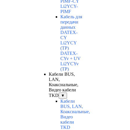
PIMF-CY
Li2YCY-
PIMF
Кабель для
передачи
данных
DATEX-
CY
Li2YCY
(TP)
DATEX-
CYv + UV
Li2YCYv
(TP)
Кабели BUS,
LAN,
Коаксиальные,
Видео кабели
TKD
▼
Кабели
BUS, LAN,
Коаксиальные,
Видео
кабели
TKD