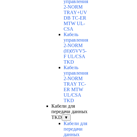
управления
2-NORM
TRAY+UV
DB TC-ER
MTW UL-
CSA
Кабель
управления
2-NORM
(H)05VV5-
F UL/CSA
TKD
Кабель
управления
2-NORM
TRAY TC-
ER MTW
UL/CSA
TKD
Кабели для
передачи данных
TKD
▼
Кабели для
передачи
данных