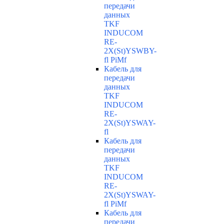
передачи
данных
TKF
INDUCOM
RE-
2X(St)YSWBY-
fl PiMf
Кабель для
передачи
данных
TKF
INDUCOM
RE-
2X(St)YSWAY-
fl
Кабель для
передачи
данных
TKF
INDUCOM
RE-
2X(St)YSWAY-
fl PiMf
Кабель для
передачи