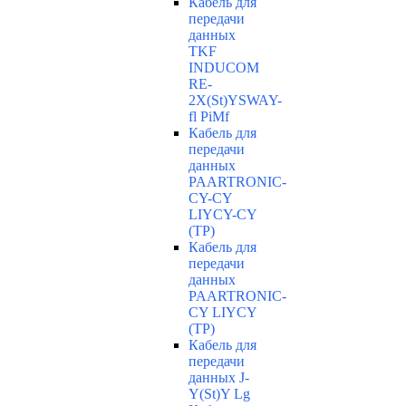
Кабель для
передачи
данных
TKF
INDUCOM
RE-
2X(St)YSWAY-
fl PiMf
Кабель для
передачи
данных
PAARTRONIC-
CY-CY
LIYCY-CY
(TP)
Кабель для
передачи
данных
PAARTRONIC-
CY LIYCY
(TP)
Кабель для
передачи
данных J-
Y(St)Y Lg