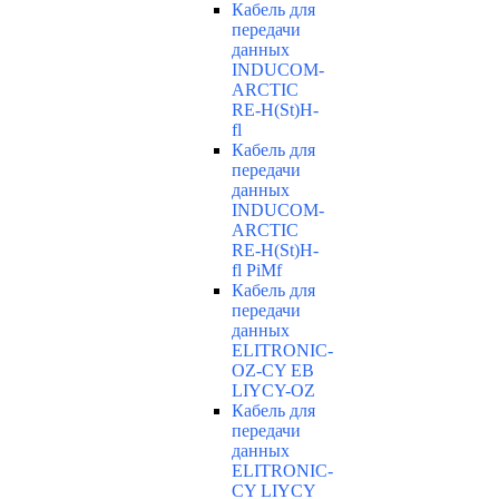
Кабель для
передачи
данных
INDUCOM-
ARCTIC
RE-H(St)H-
fl
Кабель для
передачи
данных
INDUCOM-
ARCTIC
RE-H(St)H-
fl PiMf
Кабель для
передачи
данных
ELITRONIC-
OZ-CY EB
LIYCY-OZ
Кабель для
передачи
данных
ELITRONIC-
CY LIYCY