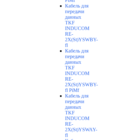
PiMf
Кабель для
передачи
данных
TKF
INDUCOM
RE-
2X(St)YSWBY-
fl
Кабель для
передачи
данных
TKF
INDUCOM
RE-
2X(St)YSWBY-
fl PiMf
Кабель для
передачи
данных
TKF
INDUCOM
RE-
2X(St)YSWAY-
fl