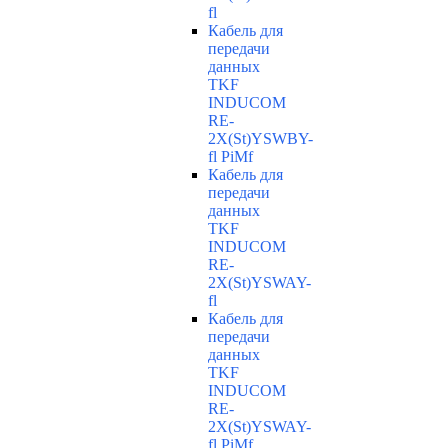
fl
Кабель для
передачи
данных
TKF
INDUCOM
RE-
2X(St)YSWBY-
fl PiMf
Кабель для
передачи
данных
TKF
INDUCOM
RE-
2X(St)YSWAY-
fl
Кабель для
передачи
данных
TKF
INDUCOM
RE-
2X(St)YSWAY-
fl PiMf