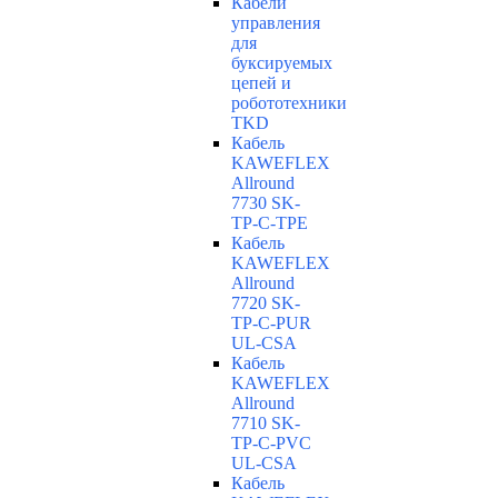
Кабели
управления
для
буксируемых
цепей и
робототехники
TKD
Кабель
KAWEFLEX
Allround
7730 SK-
TP-C-TPE
Кабель
KAWEFLEX
Allround
7720 SK-
TP-C-PUR
UL-CSA
Кабель
KAWEFLEX
Allround
7710 SK-
TP-C-PVC
UL-CSA
Кабель