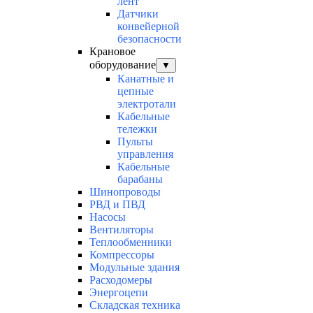
лент
Датчики
конвейерной
безопасности
Крановое
оборудование
▼
Канатные и
цепные
электротали
Кабельные
тележки
Пульты
управления
Кабельные
барабаны
Шинопроводы
РВД и ПВД
Насосы
Вентиляторы
Теплообменники
Компрессоры
Модульные здания
Расходомеры
Энергоцепи
Складская техника