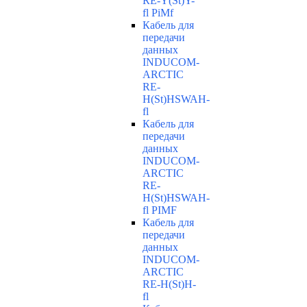
RE-Y(St)Y-
fl PiMf
Кабель для
передачи
данных
INDUCOM-
ARCTIC
RE-
H(St)HSWAH-
fl
Кабель для
передачи
данных
INDUCOM-
ARCTIC
RE-
H(St)HSWAH-
fl PIMF
Кабель для
передачи
данных
INDUCOM-
ARCTIC
RE-H(St)H-
fl